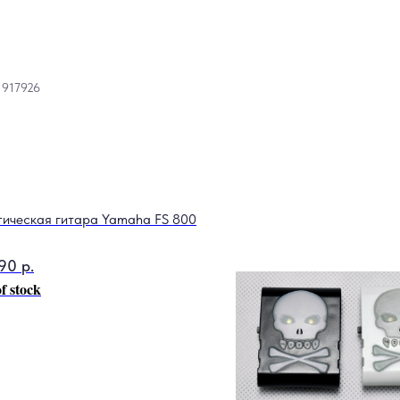
 917926
тическая гитара Yamaha FS 800
990
р.
f stock