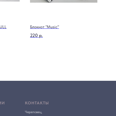
KULL
Блокнот "Music"
Реме
Моз
220
р.
190
ИИ
КОНТАКТЫ
Череповец,