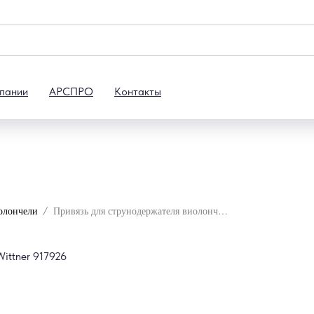
пании
АРСПРО
Контакты
олончели
Привязь для струнодержателя виолончели 3/4-1/2 Wittner 917926
ittner 917926