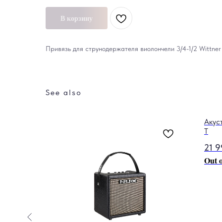
В корзину
Привязь для струнодержателя виолончели 3/4-1/2 Wittner
See also
Акус
T
21 
Out o