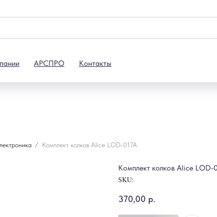
пании
АРСПРО
Контакты
электроника
Комплект колков Alice LOD-017A
Комплект колков Alice LOD-
SKU:
370,00
р.