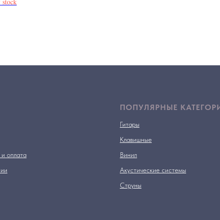
 stock
ПОПУЛЯРНЫЕ КАТЕГОР
Гитары
Клавишные
 и оплата
Винил
нии
Акустические системы
Струны