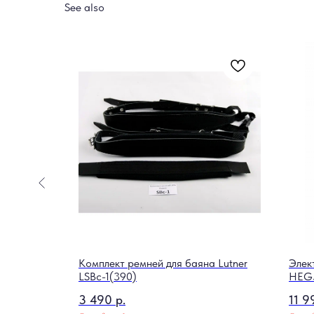
See also
er HJ-
Комплект ремней для баяна Lutner
Элек
LSBc-1(390)
HEG
3 490
р.
11 9