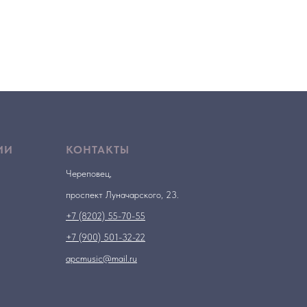
ИИ
КОНТАКТЫ
Череповец,
проспект Луначарского, 23.
+7 (8202) 55-70-55
+7 (900) 501-32-22
apcmusic@mail.ru