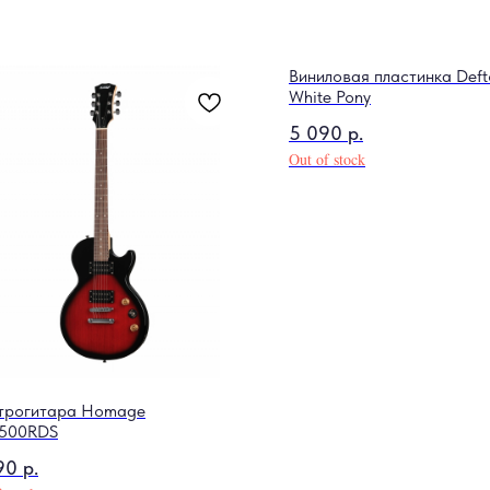
Виниловая пластинка Deft
White Pony
5 090
р.
Out of stock
трогитара Homage
500RDS
90
р.