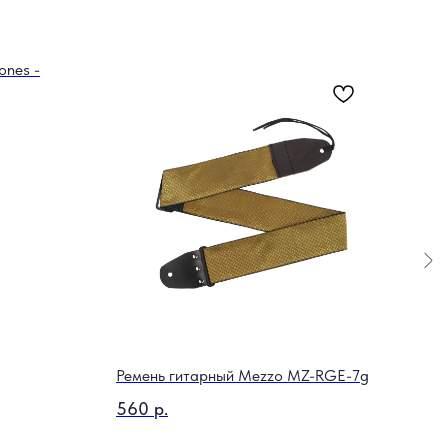
ones -
Набо
Herc
1 2
Out o
Ремень гитарный Mezzo MZ-RGE-7g
560
р.