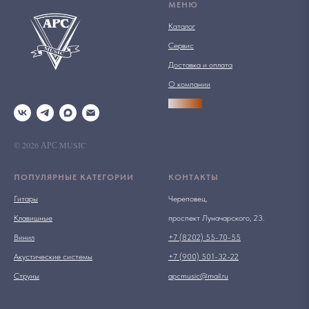
МЕНЮ
Каталог
Сервис
Доставка и оплата
О компании
АРСПРО
© 2026 АРС MUSIC
ПОПУЛЯРНЫЕ КАТЕГОРИИ
КОНТАКТЫ
Гитары
Череповец,
Клавишные
проспект Луначарского, 23.
Винил
+7 (8202) 55-70-55
Акустические системы
+7 (900) 501-32-22
Струны
apcmusic@mail.ru