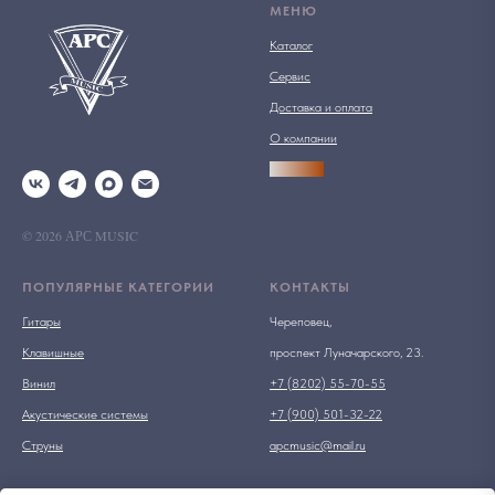
МЕНЮ
Каталог
Сервис
Доставка и оплата
О компании
АРСПРО
© 2026 АРС MUSIC
ПОПУЛЯРНЫЕ КАТЕГОРИИ
КОНТАКТЫ
Гитары
Череповец,
Клавишные
проспект Луначарского, 23.
Винил
+7 (8202) 55-70-55
Акустические системы
+7 (900) 501-32-22
Струны
apcmusic@mail.ru