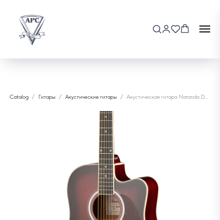
Catalog
Гитары
Акустические гитары
Акустическая гитара Naranda DG220CWRS