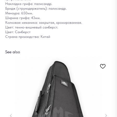
Накладка грифа: палисандр.
Бридж (струнодержатель): палисандр.
Мензура: 650мм.
Ширина грифа: 43мм.
Колковая механика: закрытая, хромированная.
Цвет: темно-вишневый санберст.
Цвет: Санберст
Страна произодства: Китай
See also
По
5
Out