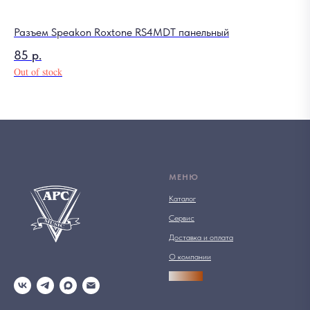
Разъем Speakon Roxtone RS4MDT панельный
85
р.
Out of stock
МЕНЮ
Каталог
Сервис
Доставка и оплата
О компании
АРСПРО