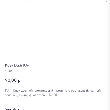
Казу Dadi KA-1
SKU:
90,00
р.
KA-1 Казу цветной пластиковый - красный, оранжевый, желтый,
зеленый, синий, фиолетовый. DADI
See also