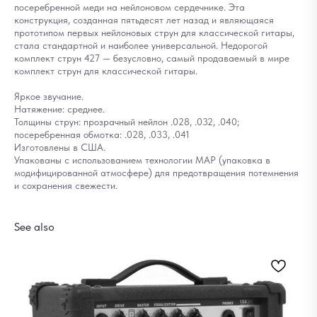
посеребренной меди на нейлоновом сердечнике. Эта
конструкция, созданная пятьдесят лет назад и являющаяся
прототипом первых нейлоновых струн для классической гитары,
стала стандартной и наиболее универсальной. Недорогой
комплект струн 427 — безусловно, самый продаваемый в мире
комплект струн для классической гитары.
Яркое звучание.
Натяжение: среднее.
Толщины струн: прозрачный нейлон .028, .032, .040;
посеребренная обмотка: .028, .033, .041
Изготовлены в США.
Упакованы с использованием технологии MAP (упаковка в
модифицированной атмосфере) для предотвращения потемнения
и сохранения свежести.
See also