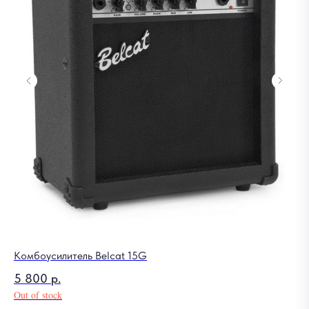
Комбоусилитель Belcat 15G
Ст
5 800
р.
6
Out of stock