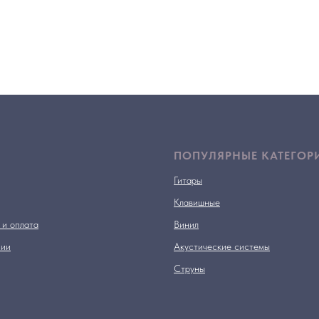
ПОПУЛЯРНЫЕ КАТЕГОР
Гитары
Клавишные
 и оплата
Винил
нии
Акустические системы
Струны