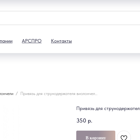
пании
АРСПРО
Контакты
лончели
Привязь для струнодержателя виолончели 1/4-1/8 Wittner 917936
Привязь для струнодержателя
350
р.
В корзину