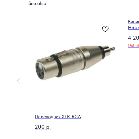
See also
Вини
Нажм
4 2
Out of
6NU-5
Переходник XLR-RCA
200
р.