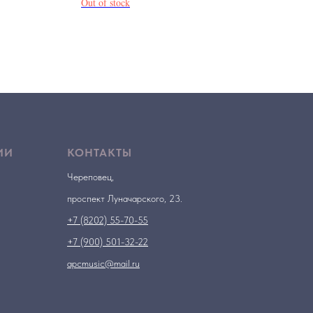
Out of stock
ИИ
КОНТАКТЫ
Череповец,
проспект Луначарского, 23.
+7 (8202) 55-70-55
+7 (900) 501-32-22
apcmusic@mail.ru