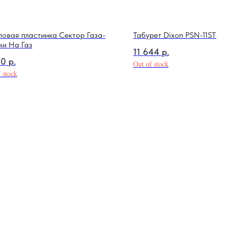
ловая пластинка Сектор Газа-
Табурет Dixon PSN-11ST
и На Газ
11 644
р.
00
р.
Out of stock
 stock