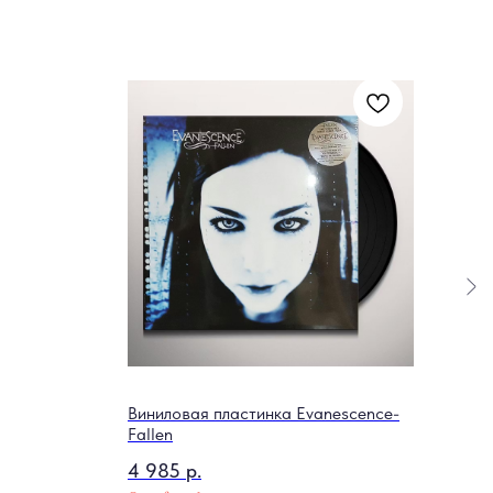
Акт
излу
61 
Out o
Виниловая пластинка Evanescence-
Fallen
4 985
р.