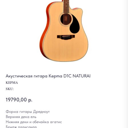
Акустическая гитара Kepma D1C NATURAI
KEPMA
SKU:
19790,00
р.
Форма гитары Дредноут
Верхняя дека ель
Нижняя деки и обечайка агатис
Бридж палисандр