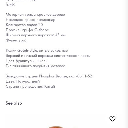
Гриф:
Материал грифа красное дерево
Накладка грифа палисандр
Количество ладов 20
Профиль грифа C-shape
Ширина верхнего порожка: 43 мм
Фурнитура:
Колки Gotoh-style, литые закрытые
Верхний и нижний порожки синтетическая кость
Цвет фурнитуры никель
Тип финишного покрытия матовое
Заводские струны Phosphor Bronze, калибр 11-52
Цвет: Натуральный
Страна произодства: Китай
See also
Ст
12
Out