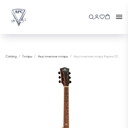
Catalog
Гитары
Акустические гитары
Акустическая гитара Kepma D1C NATURAI