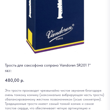
Трость для саксофона сопрано Vandoren SR201 1"
SKU:
480,00
р.
Эти трости производят чрезвычайно чистое звучание благодаря
очень тонкому кончику (максимально вибрирующая часть трости)
сбалансированному жестким позвоночником (осью симметрии).
Традиционные трости имеют самый тонкий кончик и самое
толстое сердце, что обеспечивает четкую артикуляцию и