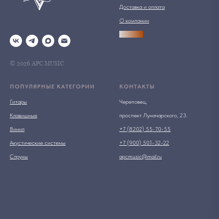
Доставка и оплата
О компании
АРСПРО
© 2026 АРС MUSIC
ПОПУЛЯРНЫЕ КАТЕГОРИИ
КОНТАКТЫ
Гитары
Череповец,
Клавишные
проспект Луначарского, 23.
Винил
+7 (8202) 55-70-55
Акустические системы
+7 (900) 501-32-22
Струны
apcmusic@mail.ru