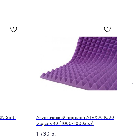
K-Soft-
Акустический поролон ATEX АПС20
Мик
модель 40 (1000x1000x55)
2 4
1 730
р.