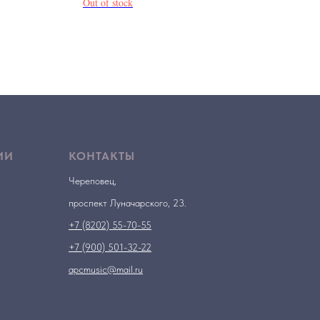
Out of stock
ИИ
КОНТАКТЫ
Череповец,
проспект Луначарского, 23.
+7 (8202) 55-70-55
+7 (900) 501-32-22
apcmusic@mail.ru