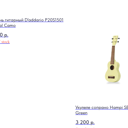
нь гитарный D'addario P20S1501
tal Camo
20
р.
 stock
Укулеле сопрано Hampi SB
Green
3 200
р.