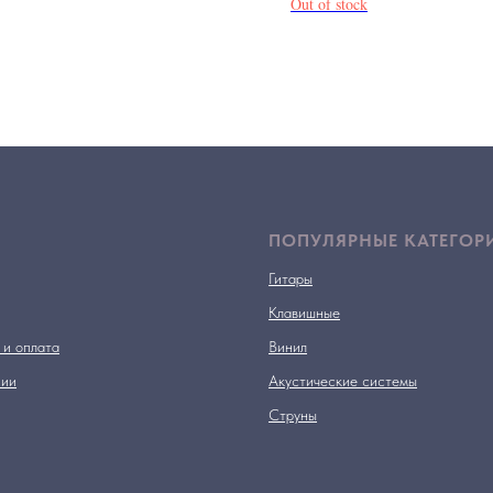
Out of stock
ПОПУЛЯРНЫЕ КАТЕГОР
Гитары
Клавишные
 и оплата
Винил
нии
Акустические системы
Струны