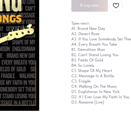
В корзину
Трек-лист:
A1. Brand New Day
A2. Desert Rose
A3. If You Love Somebody Set The
A4. Every Breath You Take
B1. Demolition Man
B2. Can't Stand Losing You
B3. Fields Of Gold
B4. So Lonely
C1. Shape Of My Heart
C2. Message In A Bottle
C3. Fragile
C4. Walking On The Moon
D1. Englishman In New York
D2. If I Ever Lose My Faith In You
D3. Roxanne (Live)