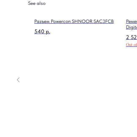
See also
Разъем Powercon SHNOOR SAC3FCB
Реме
Digi
540
р.
2 5
Out of
шины