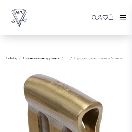
Catalog
Смычковые инструменты
...
Сурдина для виолончели Мозеръ MV-2