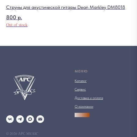
Струны для акустической гитары Dean Markley DM8018
Ак
800
р.
4 
Out of stock
Out
МЕНЮ
Каталог
Сервис
Доставка и оплата
О компании
АРСПРО
© 2026 АРС MUSIC