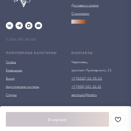
Доставка и оплата
О компании
АРСПРО
© 2026 АРС MUSIC
ПОПУЛЯРНЫЕ КАТЕГОРИИ
КОНТАКТЫ
Гитары
Череповец,
Клавишные
проспект Луначарского, 23.
Винил
+7 (8202) 55-70-55
Акустические системы
+7 (900) 501-32-22
Струны
apcmusic@mail.ru
В корзину