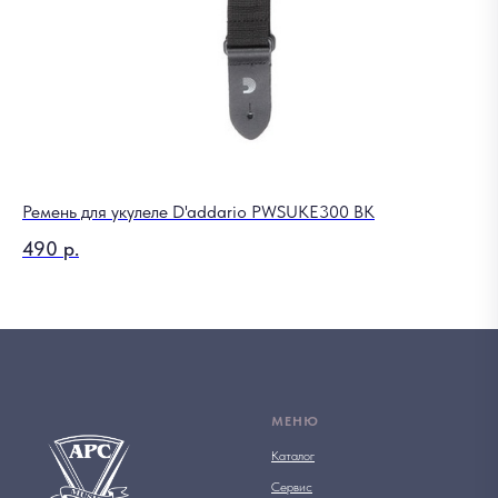
Ремень для укулеле D'addario PWSUKE300 BK
Ми
490
р.
9 
МЕНЮ
Каталог
Сервис