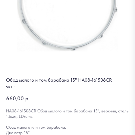
Обод малого и том барабана 15" HA08-161508CR
SKU:
660,00
р.
HA08-161508CR Обод малого и том барабана 15", верхний, сталь
1.6мм, LDrums
Обод малого или том барабана.
Диаметр 15".