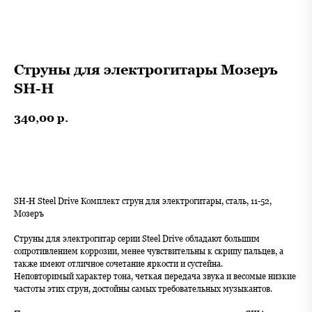
Струны для электрогитары Мозеръ
SH-H
340,00
р.
В корзину
SH-H Steel Drive Комплект струн для электрогитары, сталь, 11-52,
Мозеръ
Струны для электрогитар серии Steel Drive обладают большим
сопротивлением коррозии, менее чувствительны к скрипу пальцев, а
также имеют отличное сочетание яркости и сустейна.
Неповторимый характер тона, четкая передача звука и весомые низкие
частоты этих струн, достойны самых требовательных музыкантов.