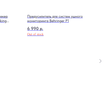
текер
Предусилитель для систем ушного
king
мониторинга Behringer P1
6 990
р.
Out of stock
Мост
045
720