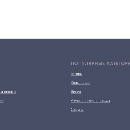
ПОПУЛЯРНЫЕ КАТЕГОР
Гитары
Клавишные
 и оплата
Винил
нии
Акустические системы
Струны