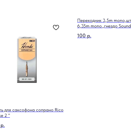
Переходник 3,5m mono,ш
6,35m mono.,гнездо Sound
CC320
100
р.
ть для саксофона сопрано Rico
e 2 "
р.