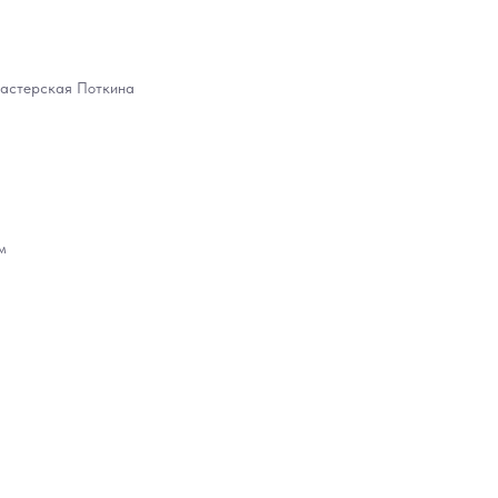
астерская Поткина
м