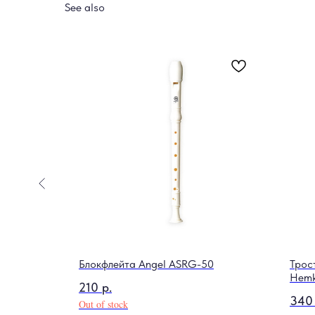
See also
doren
Блокфлейта Angel ASRG-50
Трос
Hemk
210
р.
340
Out of stock