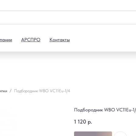
пании
АРСПРО
Контакты
ипки
Подбородник WBO VC11Eu-1/4
Подбородник WBO VC11Eu-1
1 120
р.