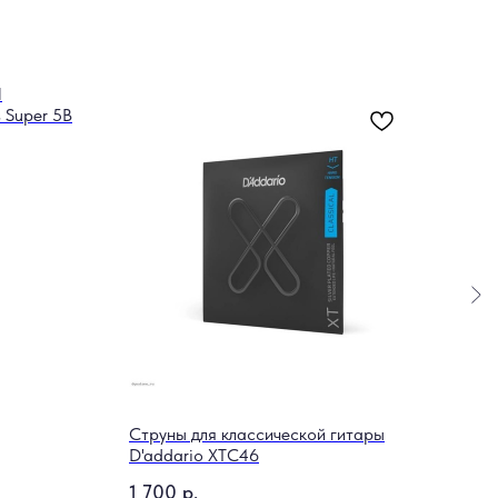
N
s Super 5B
Струны для классической гитары
Каб
D'addario XTC46
450
1 700
р.