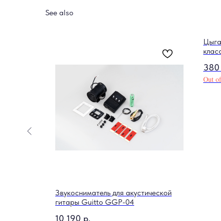
See also
Цыга
клас
380
Out of
Звукосниматель для акустической
гитары Guitto GGP-04
10 190
р.