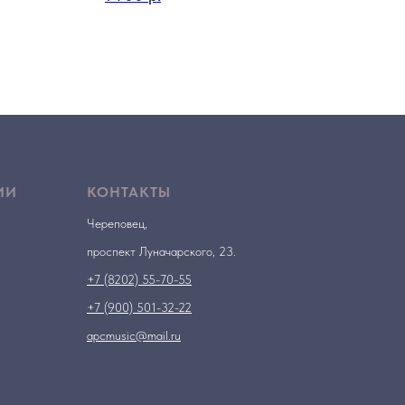
ИИ
КОНТАКТЫ
Череповец,
проспект Луначарского, 23.
+7 (8202) 55-70-55
+7 (900) 501-32-22
apcmusic@mail.ru