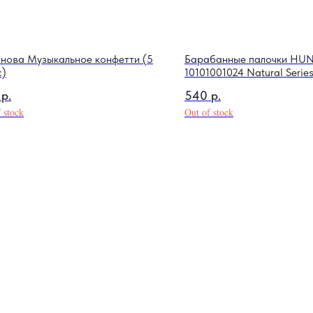
нова Музыкальное конфетти (5
Барабанные палочки HU
с)
10101001024 Natural Serie
р.
540
р.
 stock
Out of stock