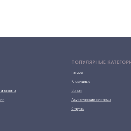
ПОПУЛЯРНЫЕ КАТЕГОР
Гитары
Клавишные
 и оплата
Винил
нии
Акустические системы
Струны