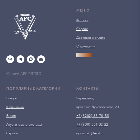
МЕНЮ
Каталог
Сервис
Доставка и оплата
О компании
АРСПРО
© 2026 АРС MUSIC
ПОПУЛЯРНЫЕ КАТЕГОРИИ
КОНТАКТЫ
Гитары
Череповец,
Клавишные
проспект Луначарского, 23.
Винил
+7 (8202) 55-70-55
Акустические системы
+7 (900) 501-32-22
Струны
apcmusic@mail.ru