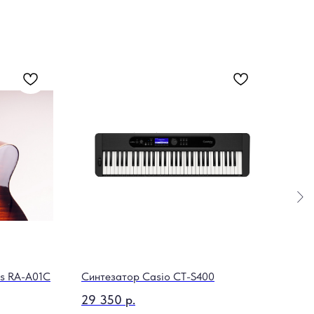
is RA-A01C
Синтезатор Casio CT-S400
Клас
S65
29 350
р.
34 