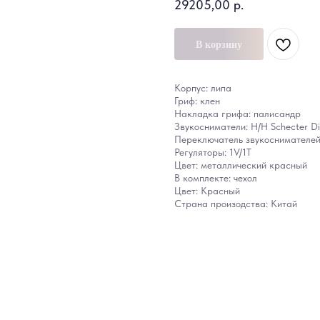
29205,00
р.
В корзину
Корпус: липа
Гриф: клен
Накладка грифа: палисандр
Звукосниматели: Н/Н Schecter D
Переключатель звукоснимателей
Регуляторы: 1V/1Т
Цвет: металлический красный
В комплекте: чехол
Цвет: Красный
Страна произодства: Китай