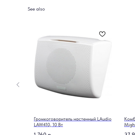
See also
рано
Громкоговоритель настенный LAudio
Комб
LAW410, 10 Вт
Migh
1 760
р.
37 