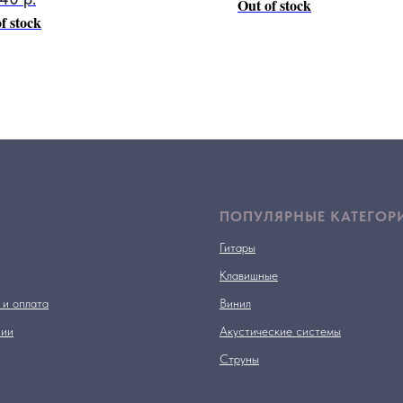
Out of stock
f stock
ПОПУЛЯРНЫЕ КАТЕГОР
Гитары
Клавишные
 и оплата
Винил
нии
Акустические системы
Струны