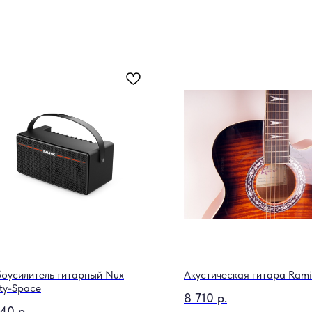
оусилитель гитарный Nux
Акустическая гитара Ram
ty-Space
8 710
р.
940
р.