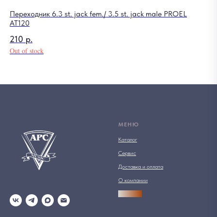
Переходник 6.3 st. jack fem./ 3.5 st. jack male PROEL
Ко
AT120
7 
210
р.
Out
Out of stock
МЕНЮ
Каталог
Сервис
Доставка и оплата
О компании
АРСПРО