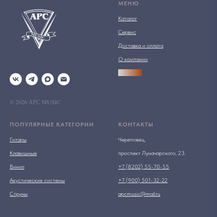
МЕНЮ
Каталог
Сервис
Доставка и оплата
О компании
АРСПРО
© 2026 АРС MUSIC
ПОПУЛЯРНЫЕ КАТЕГОРИИ
КОНТАКТЫ
Гитары
Череповец,
Клавишные
проспект Луначарского, 23.
Винил
+7 (8202) 55-70-55
Акустические системы
+7 (900) 501-32-22
Струны
apcmusic@mail.ru