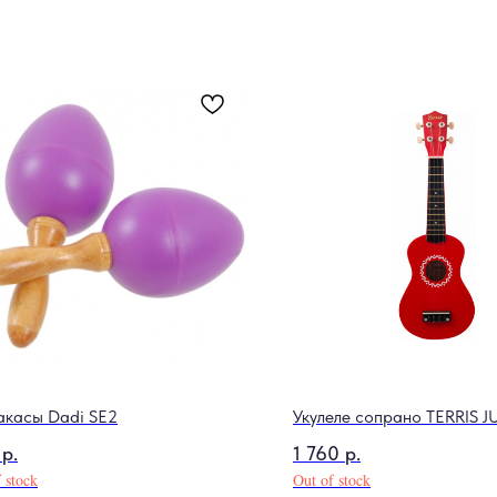
касы Dadi SE2
Укулеле сопрано TERRIS J
р.
1 760
р.
 stock
Out of stock