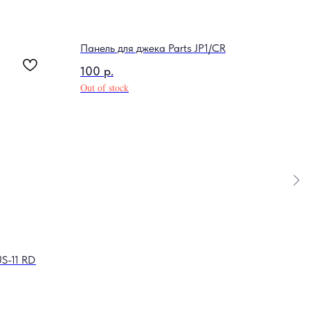
Панель для джека Parts JP1/CR
Дер
100
р.
150
Out of stock
Out o
US-11 RD