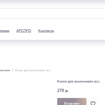
пании
АРСПРО
Контакты
лончели
Колок для виолончели асс.
Колок для виолончели асс.
270
р.
В корзину