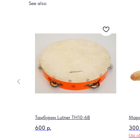
See also
Тамбурин Lutner TH10-6B
Мара
600
р.
300
Out of