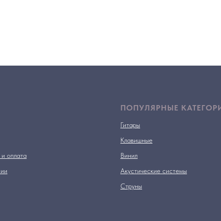
ПОПУЛЯРНЫЕ КАТЕГОР
Гитары
Клавишные
 и оплата
Винил
нии
Акустические системы
Струны