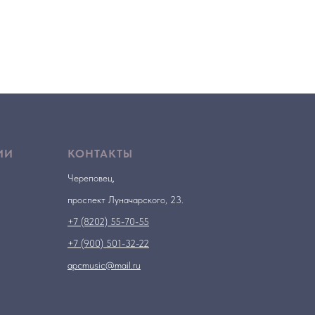
ИИ
КОНТАКТЫ
Череповец,
проспект Луначарского, 23.
+7 (8202) 55-70-55
+7 (900) 501-32-22
apcmusic@mail.ru