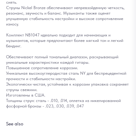
сиять.
Струны Nickel Bronze обеспечивают непревзойденную четкость,
резонанс, звучность и баланс. Музыканты также оценят
улучшенную стабильность настройки и высокое сопротивление
износу.
Комплект NB1047 идеально подходит для начинающих и
музыкантов, которые предпочитают более мягкий тон и легкий
бендинг.
Обеспечивают полный тональный диапазон, раскрывающий
уникальные характеристики каждой гитары.
Повышенное сопротивление коррозии.
Уникальная высокоуглеродистая сталь NY для беспрецедентной
прочности и стабильности настройки.
Экологически чистая, устойчивая к коррозии упаковка сохраняет
струны свежими.
Изготовлены в США.
Толщины струн: сталь - .010, .014, оплетка из никелированной
фосфорной бронзы - .023, .030, .039, .047
See also