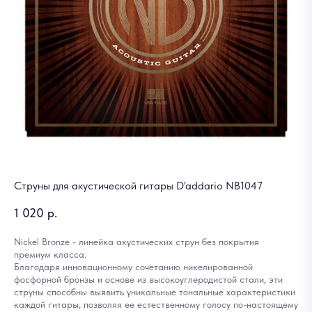
Струны для акустической гитары D'addario NB1047
1 020
р.
Nickel Bronze - линейка акустических струн без покрытия
премиум класса.
Благодаря инновационному сочетанию никелированной
фосфорной бронзы и основе из высокоуглеродистой стали, эти
струны способны выявить уникальные тональные характеристики
каждой гитары, позволяя ее естественному голосу по-настоящему