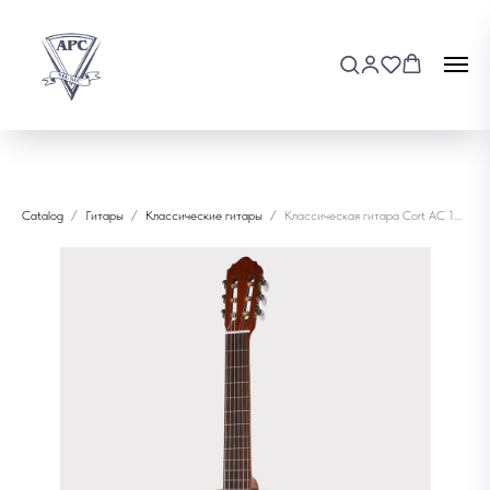
Catalog
Гитары
Классические гитары
Классическая гитара Cort AC 100 SG