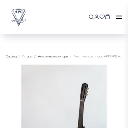
Catalog
Гитары
Акустические гитары
Акустическая гитара АККОРД ACD-40A-12-BK-LT с мангалом,шампурами и углем