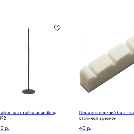
офонная стойка Soundking
Порожек верхний бас-гит
49B
струнная врезной
60
р.
40
р.