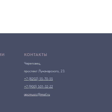
ИИ
КОНТАКТЫ
Череповец,
проспект Луначарского, 23.
+7 (8202) 55-70-55
+7 (900) 501-32-22
apcmusic@mail.ru