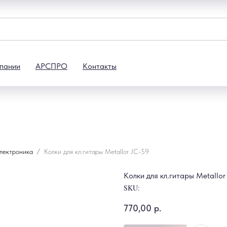
пании
АРСПРО
Контакты
электроника
Колки для кл.гитары Metallor JC-59
Колки для кл.гитары Metallor
SKU:
770,00
р.