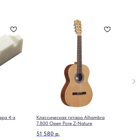
ара 4-х
Классическая гитара Alhambra
Укул
7.800 Open Pore Z-Nature
SWT
51 580
р.
4 0