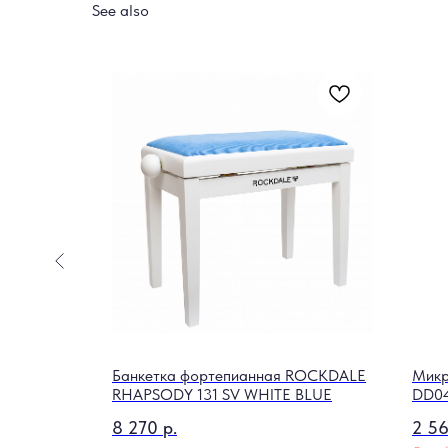
See also
K-White
Банкетка фортепианная ROCKDALE
Микр
RHAPSODY 131 SV WHITE BLUE
DD0
8 270
р.
2 5