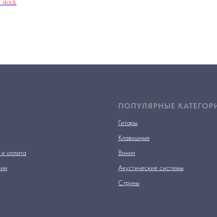
 stock
ПОПУЛЯРНЫЕ КАТЕГОР
Гитары
Клавишные
 и оплата
Винил
нии
Акустические системы
Струны