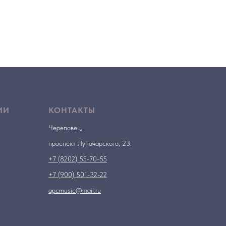
ИИ
КОНТАКТЫ
Череповец,
проспект Луначарского, 23.
+7 (8202) 55-70-55
+7 (900) 501-32-22
apcmusic@mail.ru