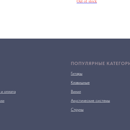
Out of stock
ПОПУЛЯРНЫЕ КАТЕГОР
Гитары
Клавишные
 и оплата
Винил
нии
Акустические системы
Струны