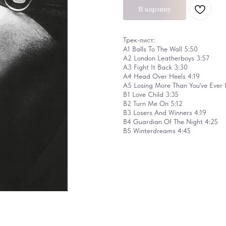
В корзину
Трек-лист:
A1 Balls To The Wall 5:50
A2 London Leatherboys 3:57
A3 Fight It Back 3:30
A4 Head Over Heels 4:19
A5 Losing More Than You've Ever
B1 Love Child 3:35
B2 Turn Me On 5:12
B3 Losers And Winners 4:19
B4 Guardian Of The Night 4:25
B5 Winterdreams 4:45