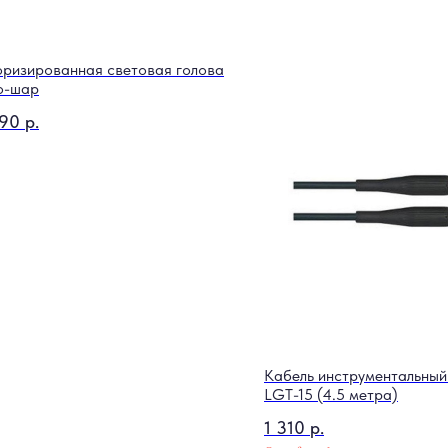
ризированная световая голова
о-шар
990
р.
Кабель инструментальный
LGT-15 (4.5 метра)
1 310
р.