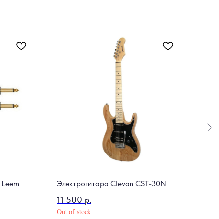
Трен
3 4
Out o
 Leem
Электрогитара Clevan CST-30N
11 500
р.
Out of stock