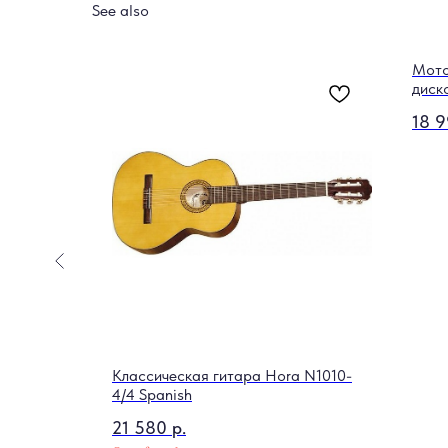
See also
ark
Мото
)
диск
18 
Классическая гитара Hora N1010-
4/4 Spanish
21 580
р.