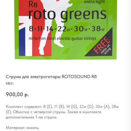
Струны для электрогитары ROTOSOUND R8
SKU:
900,00
р.
Комплект содержит: 8 (E), 11 (B), 14 (G), 22w (D), 30w (A), 38w
(E). Обмотка с четвертой струны. Также в комплекте
дополнительная 1-ая струна.
Материал: никель.