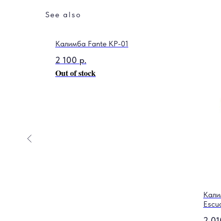
See also
Калимба Fante KP-01
2 100
р.
Out of stock
Кали
Escu
2 01