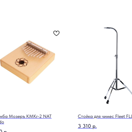
мба Мозеръ KMKr-2 NAT
Стойка для чимес Fleet FL
do
3 310
р.
0
р.