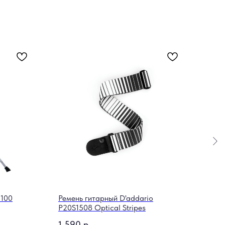
J100
Ремень гитарный D'addario
Бан
P20S1508 Optical Stripes
RHA
1 590
р.
8 2