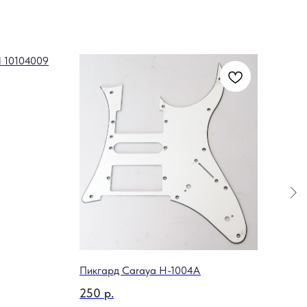
 10104009
Коло
SCH
520
Out 
Пикгард Caraya H-1004A
250
р.