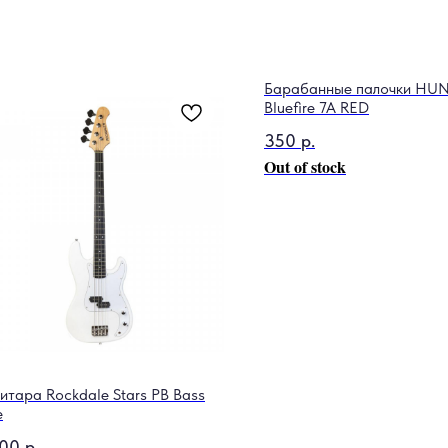
Барабанные палочки HUN
Bluefire 7A RED
350
р.
Out of stock
гитара Rockdale Stars PB Bass
e
600
р.