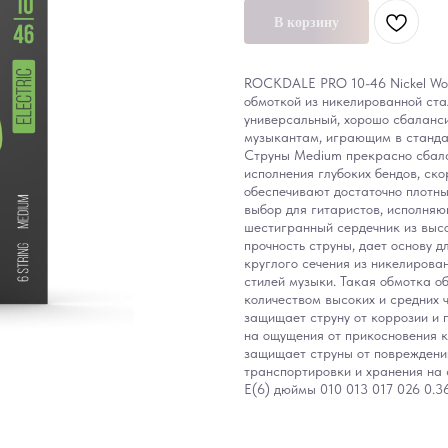
В корзину
ROCKDALE PRO 10-46 Nickel Wou
обмоткой из никелированной ста
универсальный, хорошо сбаланс
музыкантам, играющим в стандар
Струны Medium прекрасно сбала
исполнения глубоких бендов, ско
обеспечивают достаточно плотны
выбор для гитаристов, исполняю
шестигранный сердечник из высо
прочность струны, дает основу 
круглого сечения из никелирова
стилей музыки. Такая обмотка о
количеством высоких и средних 
защищает струну от коррозии и 
на ощущения от прикосновения к
защищает струны от повреждений
транспортировки и хранения на с
E(6) дюймы 010 013 017 026 0.36 