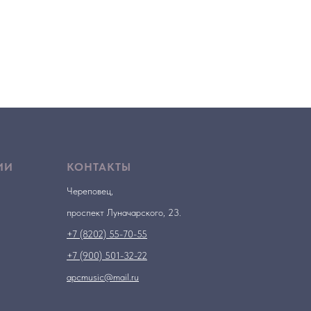
ИИ
КОНТАКТЫ
Череповец,
проспект Луначарского, 23.
+7 (8202) 55-70-55
+7 (900) 501-32-22
apcmusic@mail.ru