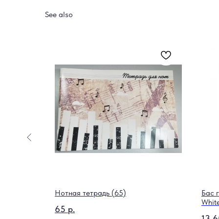
See also
r Bullet
Нотная тетрадь (65)
Бас 
Whit
65
р.
13 