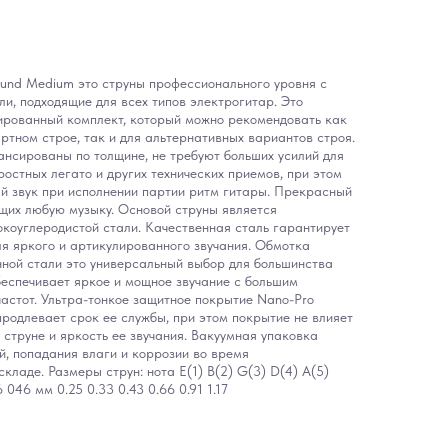
nd Medium это струны профессионального уровня с
ли, подходящие для всех типов электрогитар. Это
ированный комплект, который можно рекомендовать как
тном строе, так и для альтернативных вариантов строя.
нсированы по толщине, не требуют больших усилий для
ростных легато и других технических приемов, при этом
й звук при исполнении партии ритм гитары. Прекрасный
щих любую музыку. Основой струны является
коуглеродистой стали. Качественная сталь гарантирует
для яркого и артикулированного звучания. Обмотка
нной стали это универсальный выбор для большинства
беспечивает яркое и мощное звучание с большим
частот. Ультра-тонкое защитное покрытие Nano-Pro
продлевает срок ее службы, при этом покрытие не влияет
 струне и яркость ее звучания. Вакуумная упаковка
, попадания влаги и коррозии во время
кладе. Размеры струн: нота E(1) B(2) G(3) D(4) A(5)
046 мм 0.25 0.33 0.43 0.66 0.91 1.17