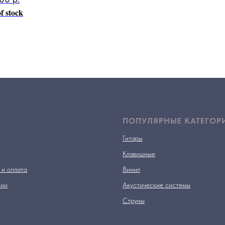
f stock
ПОПУЛЯРНЫЕ КАТЕГОР
Гитары
Клавишные
 и оплата
Винил
нии
Акустические системы
Струны