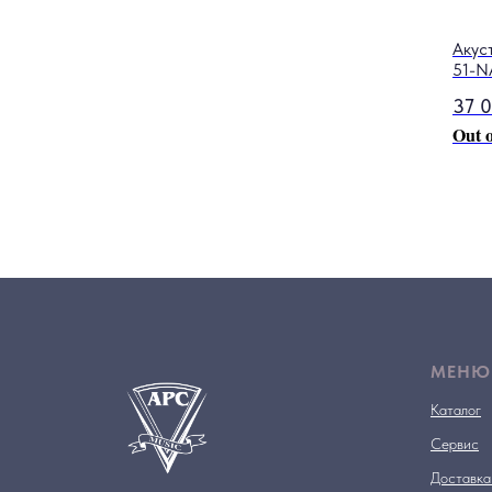
00 dual HH
Акус
51-N
37 
Out o
МЕНЮ
Каталог
Сервис
Доставка