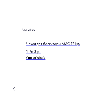
See also
Чехол для басгитары АМС ГБ1цв
1 760
р.
Out of stock