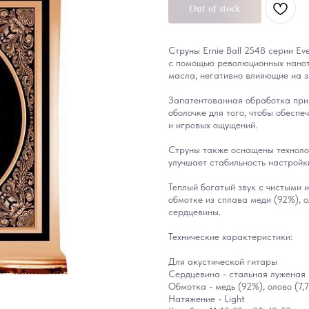
Out of stock
Струны Ernie Ball 2548 серии Ev
с помощью революционных нанот
масла, негативно влияющие на з
Запатентованная обработка прим
оболочке для того, чтобы обесп
и игровых ощущений.
Струны также оснащены техноло
улучшает стабильность настройки
Теплый богатый звук с чистыми 
обмотке из сплава меди (92%), 
сердцевины.
Технические характеристики:
Для акустической гитары
Сердцевина - стальная луженая
Обмотка - медь (92%), олово (7,
Натяжение - Light