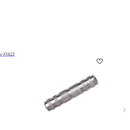
r X1622