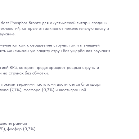
erlast Phosphor Bronze для акустической гитары созданы
ехнологий, которые отталкивают нежелательную влагу и
вучание.
еняется как к сердцевине струны, так и к внешней
ечить максимальную защиту струн без ущерба для звучания
гией RPS, которая предотвращает разрыв струны и
 на струнах без обмотки.
и яркими верхними частотами достигается благодаря
олова (7,7%), фосфора (0,3%) и шестигранной
 шестигранная
7%), фосфор (0,3%)