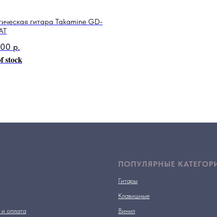
тическая гитара Takamine GD-
AT
000
р.
f stock
ПОПУЛЯРНЫЕ КАТЕГОР
Гитары
Клавишные
 и оплата
Винил