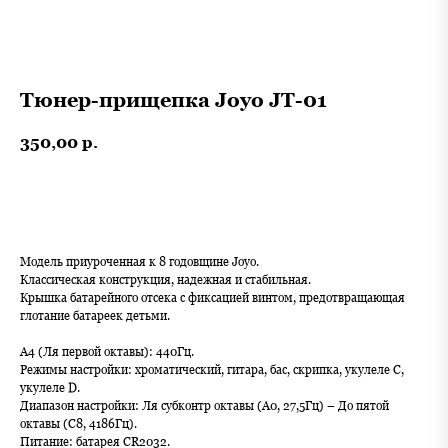
Тюнер-прищепка Joyo JT-01
350,00
р.
В корзину
Модель приуроченная к 8 годовщине Joyo.
Классическая конструкция, надежная и стабильная.
Крышка батарейного отсека с фиксацией винтом, предотвращающая
глотание батареек детьми.
А4 (Ля первой октавы): 440Гц.
Режимы настройки: хроматический, гитара, бас, скрипка, укулеле C,
укулеле D.
Диапазон настройки: Ля субконтр октавы (A0, 27,5Гц) – До пятой
октавы (С8, 4186Гц).
Питание: батарея CR2032.