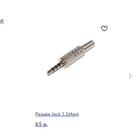
OR
Глюк
4 3
Out o
Разъём Jack 3.5/4pin
65
р.