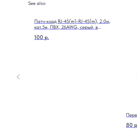
See also
Патч-корд RJ-45(m)-RJ-45(m), 2.0м,
кат.5е, ПВХ, 26AWG, серый, в
пакете, GoPower
100
р.
итары
Пере
80
р