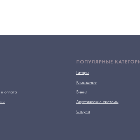
ПОПУЛЯРНЫЕ КАТЕГОР
Гитары
Клавишные
 и оплата
Винил
нии
Акустические системы
Струны