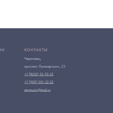
ИИ
КОНТАКТЫ
Череповец,
проспект Луначарского, 23.
+7 (8202) 55-70-55
+7 (900) 501-32-22
apcmusic@mail.ru