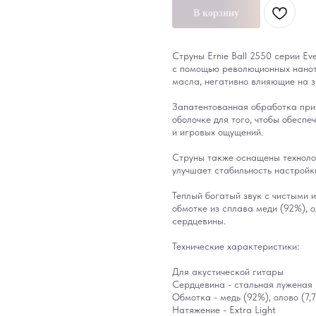
В корзину
Струны Ernie Ball 2550 серии Ev
с помощью революционных нанот
масла, негативно влияющие на з
Запатентованная обработка прим
оболочке для того, чтобы обесп
и игровых ощущений.
Струны также оснащены техноло
улучшает стабильность настройки
Теплый богатый звук с чистыми 
обмотке из сплава меди (92%), 
сердцевины.
Технические характеристики:
Для акустической гитары
Сердцевина - стальная луженая
Обмотка - медь (92%), олово (7,
Натяжение - Extra Light