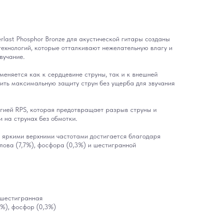
erlast Phosphor Bronze для акустической гитары созданы
ехнологий, которые отталкивают нежелательную влагу и
вучание.
еняется как к сердцевине струны, так и к внешней
ечить максимальную защиту струн без ущерба для звучания
гией RPS, которая предотвращает разрыв струны и
 на струнах без обмотки.
и яркими верхними частотами достигается благодаря
олова (7,7%), фосфора (0,3%) и шестигранной
 шестигранная
7%), фосфор (0,3%)