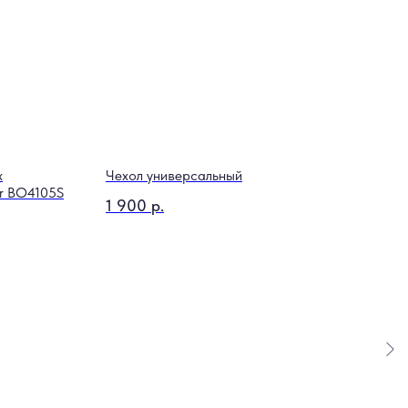
х
Чехол универсальный
r BO4105S
1 900
р.