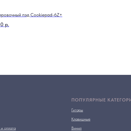
ировочный пэд Cookiepad-6Z+
00
р.
ПОПУЛЯРНЫЕ КАТЕГОР
Гитары
Клавишные
 и оплата
Винил