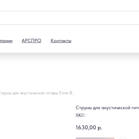
пании
АРСПРО
Контакты
Струны для акустической гитары Ernie Ball 2550
Струны для акустической гит
SKU:
1630,00
р.