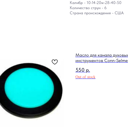
Калибр - 10-14-20w-28-40-50
Количество струн - 6
Страна происхождения - США
Масло для канала духовы
инструментов Conn-Selme
550
р.
Out of stock