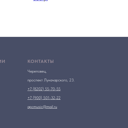
ИИ
КОНТАКТЫ
Череповец,
проспект Луначарского, 23.
+7 (8202) 55-70-55
+7 (900) 501-32-22
apcmusic@mail.ru