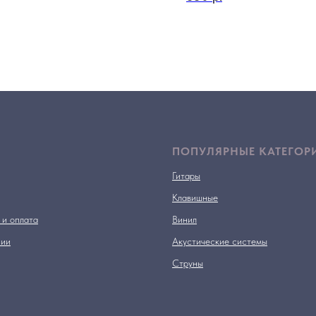
ПОПУЛЯРНЫЕ КАТЕГОР
Гитары
Клавишные
 и оплата
Винил
нии
Акустические системы
Струны