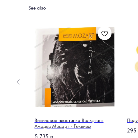
See also
N3
Виниловая пластинка Вольфганг
Поду
Амадец Моцарт - Реквием
295
5 735
р.