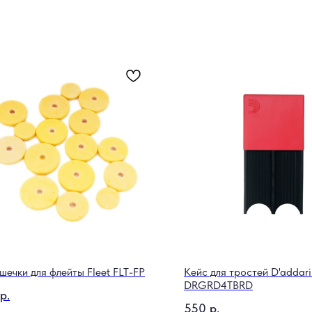
шечки для флейты Fleet FLT-FP
Кейс для тростей D'addar
DRGRD4TBRD
р.
550
р.