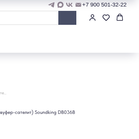
+7 900 501-32-22
Соединительная штанга (сабвуфер-сателит) Soundking DB036B
вуфер-сателит) Soundking DB036B