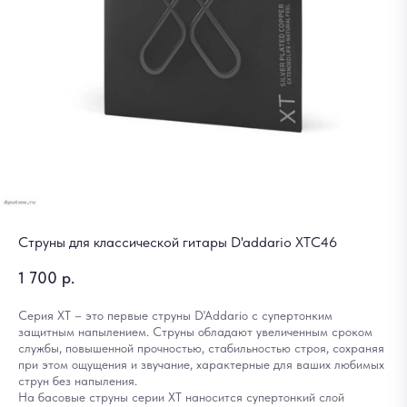
Струны для классической гитары D'addario XTC46
1 700
р.
Серия XT – это первые струны D'Addario с супертонким
защитным напылением. Струны обладают увеличенным сроком
службы, повышенной прочностью, стабильностью строя, сохраняя
при этом ощущения и звучание, характерные для ваших любимых
струн без напыления.
На басовые струны серии XT наносится супертонкий слой