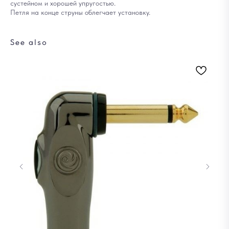
сустейном и хорошей упругостью.
Петля на конце струны облегчает установку.
See also
Ст
1 
Out