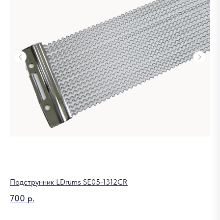
Подструнник LDrums SE05-1312CR
По
700
р.
4
Out