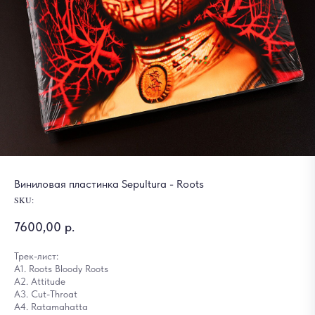
Виниловая пластинка Sepultura - Roots
SKU:
7600,00
р.
Трек-лист:
A1. Roots Bloody Roots
A2. Attitude
A3. Cut-Throat
A4. Ratamahatta