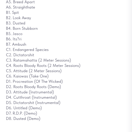
A5. Breed Apart
A6. Straighthate
B1. Spit
B2. Look Away
B3. Dusted
B4. Born Stubborn
B5. Jasco
B6. Its?ri
B7. Ambush
C1. Endangered Species
C2. Dictatorshit
C3. Ratamahatta (2 Meter Sessions)
C4. Roots Bloody Roots (2 Meter Sessions)
C5. Attitude (2 Meter Sessions)
C6. Kaiowas (Take One)
D1. Procreation (Of The Wicked)
D2. Roots Bloody Roots (Demo)
D3. Attitude (Instrumental)
D4. Cutthroat (Instrumental)
D5. Dictatorshit (Instrumental)
D6. Untitled (Demo)
D7. R.D.P. (Demo)
D8. Dusted (Demo)