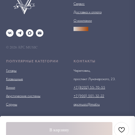
Сервис
Доставка и оплата
О компании
АРСПРО
© 2026 АРС MUSIC
ПОПУЛЯРНЫЕ КАТЕГОРИИ
КОНТАКТЫ
Гитары
Череповец,
Клавишные
проспект Луначарского, 23.
Винил
+7 (8202) 55-70-55
Акустические системы
+7 (900) 501-32-22
Струны
apcmusic@mail.ru
В корзину