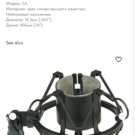
Модель: 5A.
Материал: орех гикори высшего качества.
Нейлоновый наконечник.
Диаметр: 14,3мм (.565").
Длина: 406мм (16").
See also