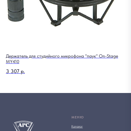
Держатель для студийного микрофона "паук" On-Stage
Па
MY410
1 
3 307
р.
Out
МЕНЮ
Каталог