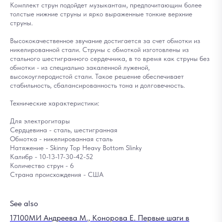
Комплект струн подойдет музыкантам, предпочитающим более
толстые нижние струны и ярко выраженные тонкие верхние
струны.
Высококачественное звучание достигается за счет обмотки из
никелированной стали. Струны с обмоткой изготовлены из
стального шестигранного сердечника, в то время как струны без
обмотки - из специально закаленной луженой,
высокоуглеродистой стали. Такое решение обеспечивает
стабильность, сбалансированность тона и долговечность.
Технические характеристики:
Для электрогитары
Сердцевина - сталь, шестигранная
Обмотка - никелированная сталь
Натяжение - Skinny Top Heavy Bottom Slinky
Калибр - 10-13-17-30-42-52
Количество струн - 6
Страна происхождения - США
See also
17100МИ Андреева М., Конорова Е. Первые шаги в