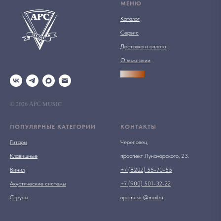
МЕНЮ
Каталог
Сервис
Доставка и оплата
О компании
АРСПРО
© 2026 АРС MUSIC
ПОПУЛЯРНЫЕ КАТЕГОРИИ
КОНТАКТЫ
Гитары
Череповец,
Клавишные
проспект Луначарского, 23.
Винил
+7 (8202) 55-70-55
Акустические системы
+7 (900) 501-32-22
Струны
apcmusic@mail.ru