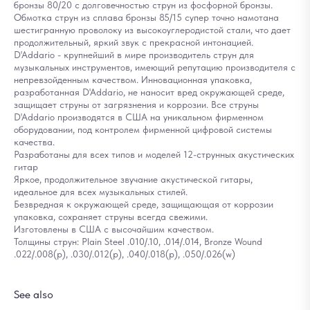
бронзы 80/20 с долговечностью струн из фосфорной бронзы.
Обмотка струн из сплава бронзы 85/15 супер точно намотана
шестигранную проволоку из высокоуглеродистой стали, что дает
продолжительный, яркий звук с прекрасной интонацией.
D'Addario - крупнейший в мире производитель струн для
музыкальных инструментов, имеющий репутацию производителя с
непревзойденным качеством. Инновационная упаковка,
разработанная D'Addario, не наносит вред окружающей среде,
защищает струны от загрязнения и коррозии. Все струны
D'Addario производятся в США на уникальном фирменном
оборудовании, под контролем фирменной цифровой системы
качества.
Разработаны для всех типов и моделей 12-струнных акустических
гитар
Яркое, продолжительное звучание акустической гитары,
идеальное для всех музыкальных стилей.
Безвредная к окружающей среде, защищающая от коррозии
упаковка, сохраняет струны всегда свежими.
Изготовлены в США с высочайшим качеством.
Толщины струн: Plain Steel .010/.10, .014/.014, Bronze Wound
.022/.008(p), .030/.012(p), .040/.018(p), .050/.026(w)
See also