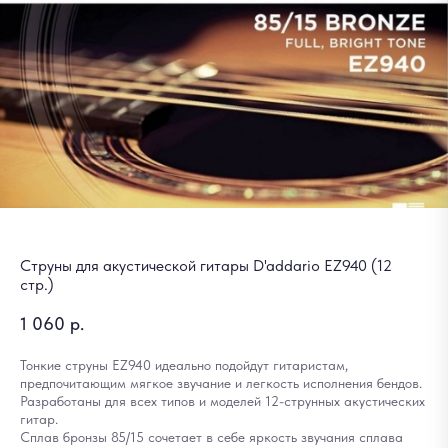
Струны для акустической гитары D'addario EZ940 (12
стр.)
1 060
р.
Тонкие струны EZ940 идеально подойдут гитаристам,
предпочитающим мягкое звучание и легкость исполнения бендов.
Разработаны для всех типов и моделей 12-струнных акустических
гитар.
Сплав бронзы 85/15 сочетает в себе яркость звучания сплава