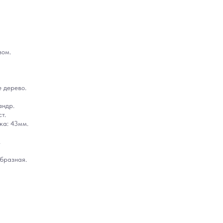
зом.
е дерево.
андр.
т.
ка: 43мм.
.
бразная.