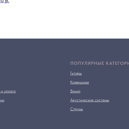
60
р.
ПОПУЛЯРНЫЕ КАТЕГОР
Гитары
Клавишные
 и оплата
Винил
нии
Акустические системы
Струны