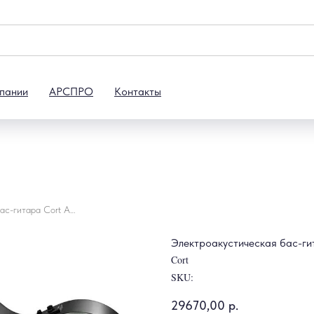
пании
АРСПРО
Контакты
Электроакустическая бас-гитара Cort AB850F-BK-BAG
Электроакустическая бас-г
Cort
SKU:
29670,00
р.