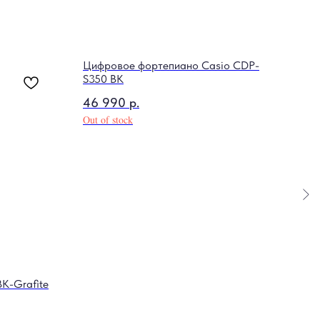
Цифровое фортепиано Casio CDP-
S350 BK
46 990
р.
Out of stock
K-Grafite
Вини
Маг