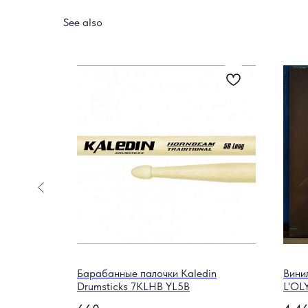
See also
гитары
Барабанные палочки Kaledin
Вини
Drumsticks 7KLHB YL5B
L'OL