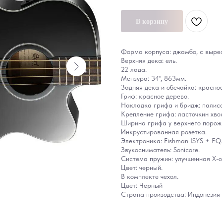
В корзину
Форма корпуса: джамбо, с выре
Верхняя дека: ель.
22 лада.
Мензура: 34'', 863мм.
Задняя дека и обечайка: красно
Гриф: красное дерево.
Накладка грифа и бридж: палис
Крепление грифа: ласточкин хвос
Ширина грифа у верхнего порож
Инкрустированная розетка.
Электроника: Fishman ISYS + EQ
Звукосниматель: Sonicore.
Система пружин: улучшенная X-о
Цвет: черный.
В комплекте чехол.
Цвет: Черный
Страна произодства: Индонезия