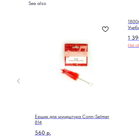
See also
"
1800
Учеб
Выпу
1 39
Out of
Ершик для мундштука Conn-Selmer
814
560
р.