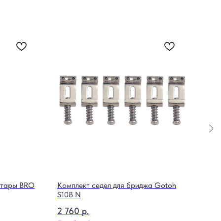
гитары BRO
Комплект седел для бриджа Gotoh
Акус
S108 N
WBA
2 760
р.
17 