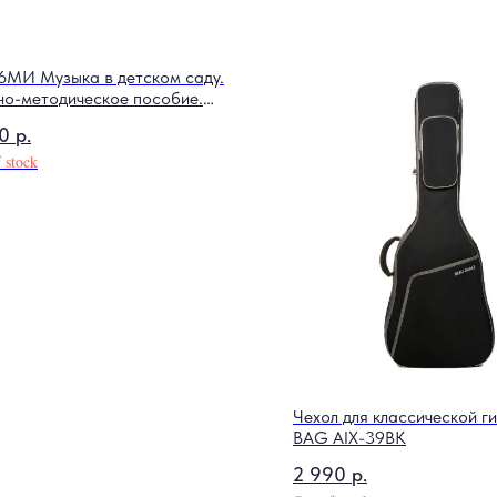
6МИ Музыка в детском саду.
но-методическое пособие.
ск 1, издательство "Музыка"
0
р.
 stock
Чехол для классической 
BAG AIX-39BK
2 990
р.