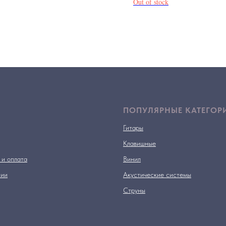
Out of stock
ПОПУЛЯРНЫЕ КАТЕГОР
Гитары
Клавишные
 и оплата
Винил
нии
Акустические системы
Струны