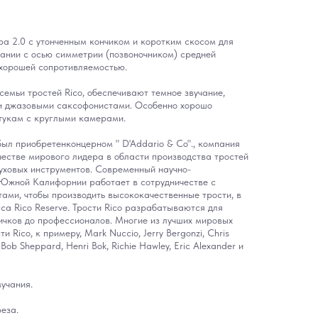
ра 2.0 с утонченным кончиком и коротким скосом для
тании с осью симметрии (позвоночником) средней
 хорошей сопротивляемостью.
 семьи тростей Rico, обеспечивают темное звучание,
и джазовыми саксофонистами. Особенно хорошо
тукам с круглыми камерами.
был приобретенконцерном " D'Addario & Co"., компания
ачестве мирового лидера в области производства тростей
уховых инструментов. Современный научно-
 Южной Калифорнии работает в сотрудничестве с
ами, чтобы производить высококачественные трости, в
са Rico Reserve. Трости Rico разрабатываются для
вичков до профессионалов. Многие из лучших мировых
 Rico, к примеру, Mark Nuccio, Jerry Bergonzi, Chris
, Bob Sheppard, Henri Bok, Richie Hawley, Eric Alexander и
учания.
еза.