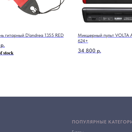
нь гитарный D'andrea 1355 RED
Микшерный пульт VOLTA 
624+
р.
34 800
р.
f stock
ПОПУЛЯРНЫЕ КАТЕГОР