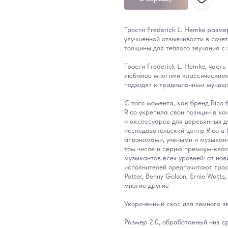
Трости Frederick L. Hemke разме
улучшенной отзывчивости в соче
толщины для теплого звучания с
Трости Frederick L. Hemke, часть
любимое многими классическим
подходят к традиционным мундш
С того момента, как бренд Rico 
Rico укрепила свои позиции в к
и аксессуаров для деревянных д
исследовательский центр Rico в
агрономами, учеными и музыкант
том числе и серию премиум-клас
музыкантов всех уровней: от но
исполнителей предпочитают трости
Potter, Benny Golson, Ernie Watts
многие другие
Укороченный скос для темного зв
Размер 2.0, обработанный низ ср