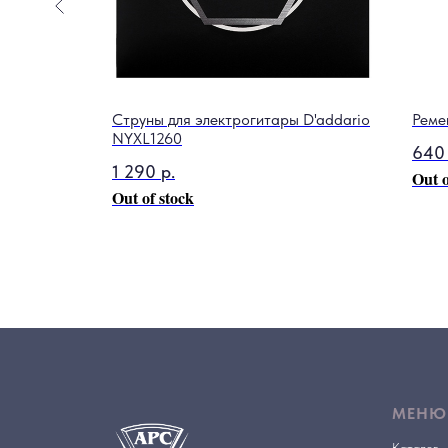
ой
Струны для электрогитары D'addario
Реме
NYXL1260
640
1 290
р.
Out o
Out of stock
МЕНЮ