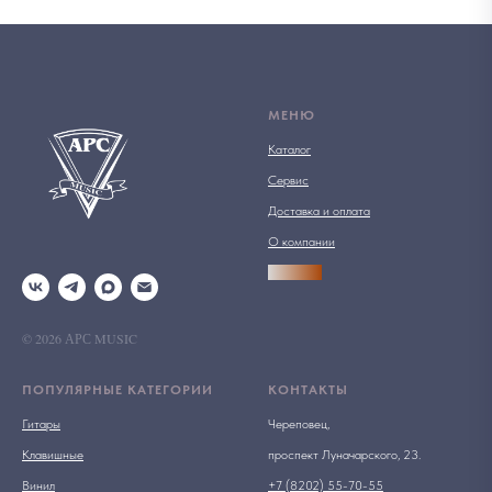
МЕНЮ
Каталог
Сервис
Доставка и оплата
О компании
АРСПРО
© 2026 АРС MUSIC
ПОПУЛЯРНЫЕ КАТЕГОРИИ
КОНТАКТЫ
Гитары
Череповец,
Клавишные
проспект Луначарского, 23.
Винил
+7 (8202) 55-70-55