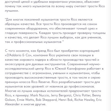
доступной ценой и удобными вариантами упаковки, объясняет
почему так много музыкантов по всему миру считают трости Rico
лучшими.
"Для многих поколений музыкантов трости Rico являются
образцом качества. Все трости Rico производятся на самом
современном оборудовании, что обеспечивает точный срез и
гладкую поверхность. Каждая трость проходит проверку толщины
и качества, что делает Rico лучшим выбором, как для учеников,
так и профессиональных музыкантов "
С того момента, как бренд Rico был приобретен корпорацией
«D'Addario & Co», компания Rico укрепила свои позиции в
качестве мирового лидера в области производства тростей и
аксессуаров для духовых инструментов. Современный научно-
исследовательский центр Rico в Южной Калифорнии работает в
сотрудничестве с агрономами, учеными и музыкантами, чтобы
производить высококачественные трости, в том числе и серию
премиум-класса Rico Reserve. Rico разрабатывает трости для
музыкантов всех уровней: от новичков до профессионалов.
Многие из лучших мировых исполнителей предпочитают трости
Rico, к примеру: Mark Nuccio, Jerry Bergonzi, Chris Potter, Benny
Golson, Ernie Watts, Bob Sheppard, Henri Bok, Richie Hawley, Eric
Alexander и многие другие.