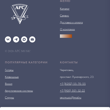
МЕНЮ
Каталог
Сервис
Доставка и оплата
О компании
АРСПРО
© 2026 АРС MUSIC
ПОПУЛЯРНЫЕ КАТЕГОРИИ
КОНТАКТЫ
Гитары
Череповец,
Клавишные
проспект Луначарского, 23.
Винил
+7 (8202) 55-70-55
Акустические системы
+7 (900) 501-32-22
Струны
apcmusic@mail.ru