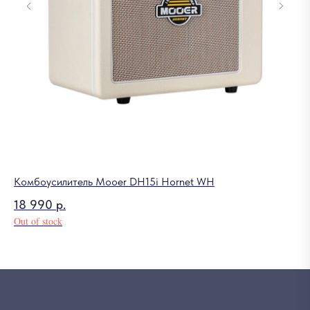
Комбоусилитель Mooer DH15i Hornet WH
По
18 990
р.
4
Out of stock
Out