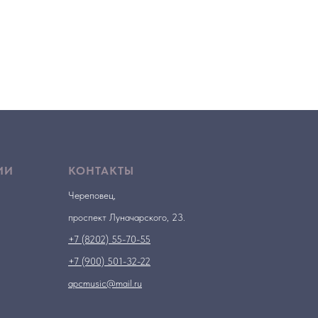
ИИ
КОНТАКТЫ
Череповец,
проспект Луначарского, 23.
+7 (8202) 55-70-55
+7 (900) 501-32-22
apcmusic@mail.ru