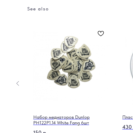
See also
 RX3RMP-
Набор медиаторов Dunlop
Плас
PH122P1.14 White Fang 6шт
430
150
р.