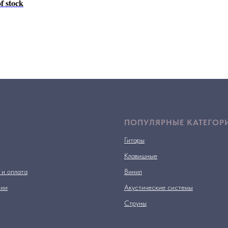
f stock
ПОПУЛЯРНЫЕ КАТЕГОР
Гитары
Клавишные
 и оплата
Винил
нии
Акустические системы
Струны