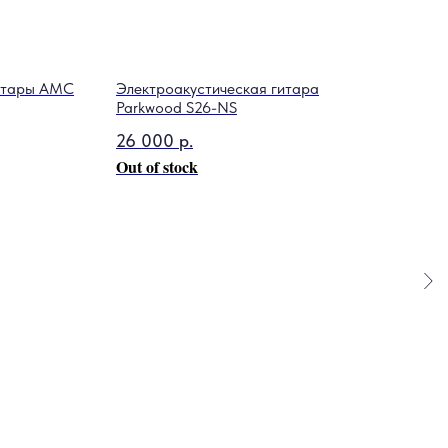
гитары AMC
Электроакустическая гитара
Рам
Parkwood S26-NS
RI
26 000
р.
170
Out of stock
Out 