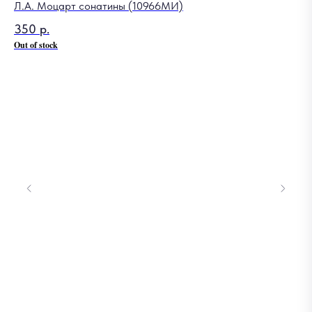
Л.А. Моцарт сонатины (10966МИ)
Ви
350
р.
5 
Out of stock
Out